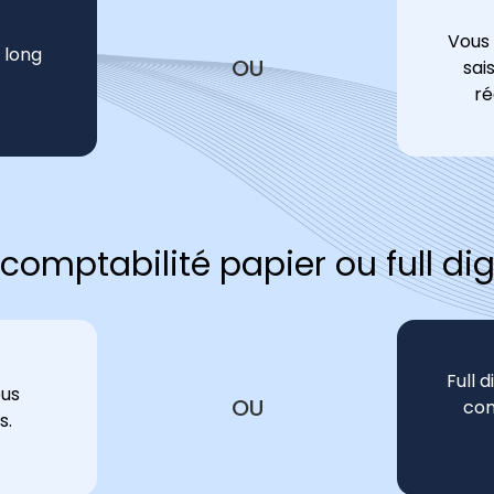
Vous
 long
OU
sai
ré
comptabilité papier ou full dig
Full 
ous
OU
com
s.