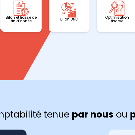
Bilan et liasse de
Optimisation
Bilan BNB
fin d’année
fiscale
ptabilité tenue
par nous
ou
p